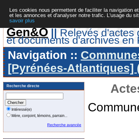
Les cookies nous permettent de faciliter la navigation et
et les annonces et d'analyser notre trafic. L'usage du s
savoir plus
Gen&O
||
Relevés d'actes d
et documents d'archives en
Navigation ::
Communes 
[Pyrénées-Atlantiques] 
Acte
Recherche directe
Commune
Intéressé(e)
Mère, conjoint, témoins, parrain...
Recherche avancée