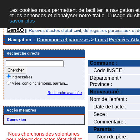
Les cookies nous permettent de faciliter la navigation et
et les annonces et d'analyser notre trafic. L'usage du s
savoir plus
Gen&O
||
Relevés d'actes d'état-civil, de registres paroissiaux 
Navigation ::
Communes et paroisses
>
Lons [Pyrénées-Atlan
Recherche directe
Commune
:
Code INSEE :
Intéressé(e)
Département /
Mère, conjoint, témoins, parrain...
Province :
Nouveau-né
:
Recherche avancée
Nom de l'enfant :
Date de l'acte :
Accès membres
Sexe :
Connexion
Commentaire :
Parents
:
Nous cherchons des volontaires
Nom du père :
pour relever des actes (état civil et