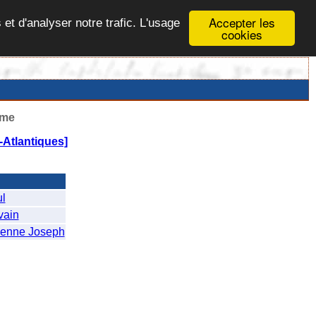
Accepter les
 et d'analyser notre trafic. L'usage
cookies
ême
Atlantiques]
l
ain
enne Joseph