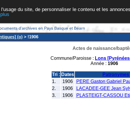
 l'usage du site, de personnaliser le contenu et les annonces
 plus
et documents d'archives en Pays Basque et Béarn
tiques] (o)
> !1906
Actes de naissance/bapt
Commune/Paroisse :
Lons [Pyrénées-
Année :
1906
Tri :
Dates
Patronymes
1.
1906
PERE Gaston Gabriel Pau
2.
1906
LACADEE-GEE Jean Sylv
3.
1906
PLASTEIGT-CASSOU Eti