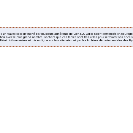
it d’un travail collectif mené par plusieurs adhérents de Gen&O. Qu’ils soient remerciés chaleureus
ion avec le plus grand nombre, sachant que ces tables sont très utiles pour retrouver ses ancêtres
’état civil numérisés et mis en ligne sur leur site internet par les Archives départementales des 