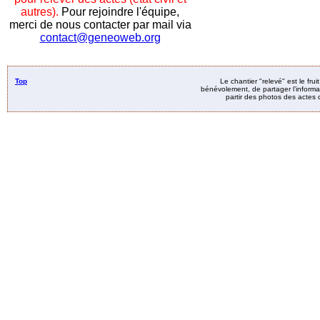
autres).
Pour rejoindre l'équipe,
merci de nous contacter par mail via
contact@geneoweb.org
Top
Le chantier "relevé" est le fru
bénévolement, de partager l’informat
partir des photos des actes d