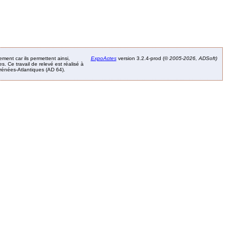
ement car ils permettent ainsi,
ExpoActes
version 3.2.4-prod (©
2005-2026, ADSoft)
. Ce travail de relevé est réalisé à
Pyrénées-Atlantiques (AD 64).