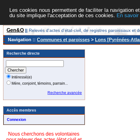
Les cookies nous permettent de faciliter la navigation et
du site implique l'acceptation de ces cookies.
En savoir
Gen&O
||
Relevés d'actes d'état-civil, de registres paroissiaux 
Navigation ::
Communes et paroisses
>
Lons [Pyrénées-Atlan
Recherche directe
Intéressé(e)
Mère, conjoint, témoins, parrain...
Recherche avancée
Accès membres
Connexion
Nous cherchons des volontaires
pour relever des actes (état civil et