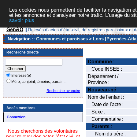
Les cookies nous permettent de faciliter la navigation et
et les annonces et d'analyser notre trafic. L'usage du s
savoir plus
Gen&O
||
Relevés d'actes d'état-civil, de registres paroissiaux 
Navigation ::
Communes et paroisses
>
Lons [Pyrénées-Atlan
Recherche directe
Commune
:
Code INSEE :
Intéressé(e)
Département /
Mère, conjoint, témoins, parrain...
Province :
Nouveau-né
:
Recherche avancée
Nom de l'enfant :
Date de l'acte :
Accès membres
Sexe :
Connexion
Commentaire :
Parents
:
Nous cherchons des volontaires
Nom du père :
pour relever des actes (état civil et