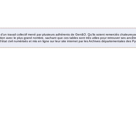
it d’un travail collectif mené par plusieurs adhérents de Gen&O. Qu’ils soient remerciés chaleureus
ion avec le plus grand nombre, sachant que ces tables sont très utiles pour retrouver ses ancêtres
’état civil numérisés et mis en ligne sur leur site internet par les Archives départementales des 