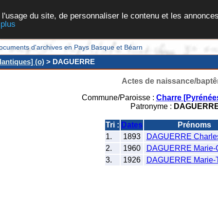
 l'usage du site, de personnaliser le contenu et les annonces
 plus
et documents d'archives en Pays Basque et Béarn
antiques] (o)
> DAGUERRE
Actes de naissance/bapt
Commune/Paroisse :
Charre [Pyrénées
Patronyme :
DAGUERR
Tri :
Dates
Prénoms
1.
1893
DAGUERRE Charle
2.
1960
DAGUERRE Marie-
3.
1926
DAGUERRE Marie-T