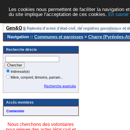
Les cookies nous permettent de faciliter la navigation et
du site implique l'acceptation de ces cookies.
En savoir
Gen&O
||
Relevés d'actes d'état-civil, de registres paroissiaux 
Navigation ::
Communes et paroisses
>
Charre [Pyrénées-Atl
Recherche directe
Intéressé(e)
Mère, conjoint, témoins, parrain...
Recherche avancée
Accès membres
Connexion
Nous cherchons des volontaires
pour relever des actes (état civil et