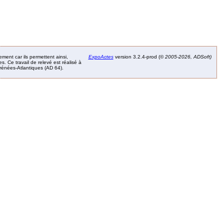
ement car ils permettent ainsi,
ExpoActes
version 3.2.4-prod (©
2005-2026, ADSoft)
. Ce travail de relevé est réalisé à
Pyrénées-Atlantiques (AD 64).