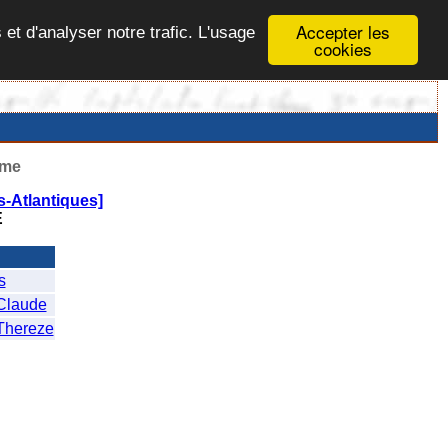
Accepter les
 et d'analyser notre trafic. L'usage
cookies
ême
-Atlantiques]
E
s
Claude
hereze