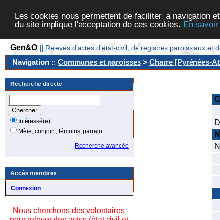
Les cookies nous permettent de faciliter la navigation et
du site implique l'acceptation de ces cookies.
En savoir
Gen&O
||
Relevés d'actes d'état-civil, de registres paroissiaux 
Navigation ::
Communes et paroisses
>
Charre [Pyrénées-Atl
Recherche directe
C
C
Intéressé(e)
D
Mère, conjoint, témoins, parrain...
N
N
Recherche avancée
D
S
Accès membres
C
Connexion
N
Nous cherchons des volontaires
N
pour relever des actes (état civil et