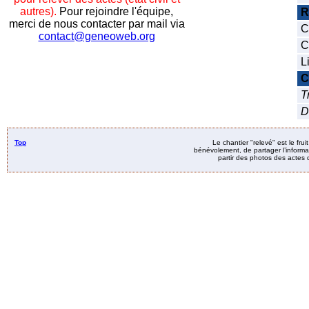
autres).
Pour rejoindre l'équipe,
R
merci de nous contacter par mail via
C
contact@geneoweb.org
C
L
C
T
D
Top
Le chantier "relevé" est le fru
bénévolement, de partager l’informat
partir des photos des actes d