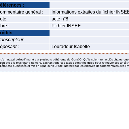
éférences
:
ommentaire général :
Informations extraites du fichier INS
ote :
acte n°8
ibre :
Fichier INSEE
rédits
:
ranscripteur
:
éposant
:
Louradour Isabelle
it d’un travail collectif mené par plusieurs adhérents de Gen&O. Qu’ils soient remerciés chaleureus
ion avec le plus grand nombre, sachant que ces tables sont très utiles pour retrouver ses ancêtres
’état civil numérisés et mis en ligne sur leur site internet par les Archives départementales des 