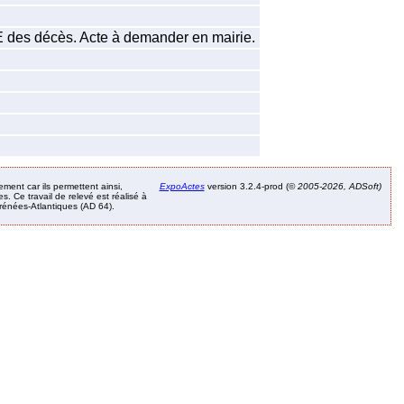
EE des décès. Acte à demander en mairie.
ement car ils permettent ainsi,
ExpoActes
version 3.2.4-prod (©
2005-2026, ADSoft)
. Ce travail de relevé est réalisé à
Pyrénées-Atlantiques (AD 64).