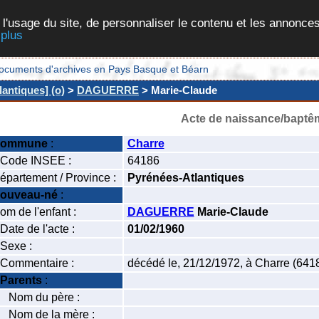
 l'usage du site, de personnaliser le contenu et les annonces
 plus
et documents d'archives en Pays Basque et Béarn
antiques] (o)
>
DAGUERRE
> Marie-Claude
Acte de naissance/baptê
ommune
:
Charre
ode INSEE :
64186
épartement / Province :
Pyrénées-Atlantiques
ouveau-né
:
om de l'enfant :
DAGUERRE
Marie-Claude
ate de l'acte :
01/02/1960
exe :
ommentaire :
décédé le, 21/12/1972, à Charre (641
Parents
:
om du père :
om de la mère :