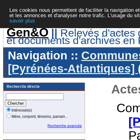
Les cookies nous permettent de faciliter la navigation et
et les annonces et d'analyser notre trafic. L'usage du s
savoir plus
Gen&O
||
Relevés d'actes d
et documents d'archives en
Navigation ::
Communes 
[Pyrénées-Atlantiques] 
Acte
Recherche directe
Com
Intéressé(e)
Mère, conjoint, témoins, parrain...
[
Recherche avancée
P