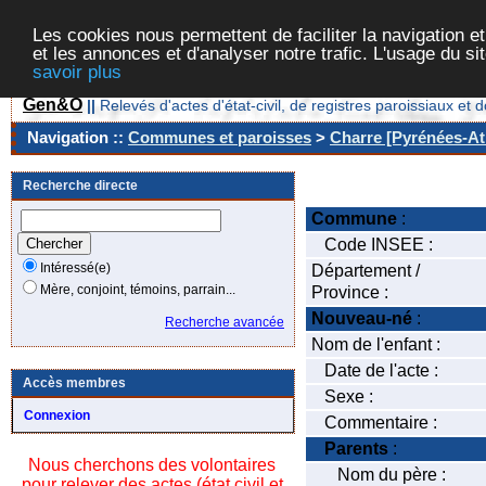
Les cookies nous permettent de faciliter la navigation et
et les annonces et d'analyser notre trafic. L'usage du s
savoir plus
Gen&O
||
Relevés d'actes d'état-civil, de registres paroissiaux 
Navigation ::
Communes et paroisses
>
Charre [Pyrénées-Atl
Recherche directe
Commune
:
Code INSEE :
Intéressé(e)
Département /
Mère, conjoint, témoins, parrain...
Province :
Nouveau-né
:
Recherche avancée
Nom de l'enfant :
Date de l'acte :
Accès membres
Sexe :
Connexion
Commentaire :
Parents
:
Nous cherchons des volontaires
Nom du père :
pour relever des actes (état civil et