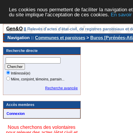
Les cookies nous permettent de faciliter la navigation et
du site implique l'acceptation de ces cookies.
En savoir
Gen&O
||
Relevés d'actes d'état-civil, de registres paroissiaux 
Navigation ::
Communes et paroisses
>
Buros [Pyrénées-Atla
Recherche directe
Intéressé(e)
Mère, conjoint, témoins, parrain...
Recherche avancée
Accès membres
Connexion
Nous cherchons des volontaires
pour relever des actes (état civil et