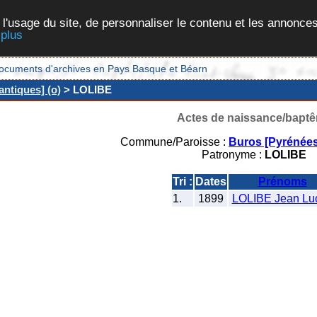
 l'usage du site, de personnaliser le contenu et les annonces
 plus
et documents d'archives en Pays Basque et Béarn
ntiques] (o)
> LOLIBE
Actes de naissance/bapt
Commune/Paroisse :
Buros [Pyrénées
Patronyme :
LOLIBE
Tri :
Dates
Prénoms
1.
1899
LOLIBE Jean Lu