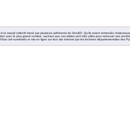
it d’un travail collectif mené par plusieurs adhérents de Gen&O. Qu’ils soient remerciés chaleureus
ion avec le plus grand nombre, sachant que ces tables sont très utiles pour retrouver ses ancêtres
’état civil numérisés et mis en ligne sur leur site internet par les Archives départementales des 