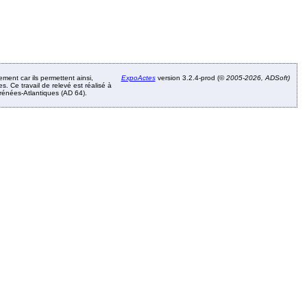
ement car ils permettent ainsi,
ExpoActes
version 3.2.4-prod (©
2005-2026, ADSoft)
. Ce travail de relevé est réalisé à
Pyrénées-Atlantiques (AD 64).