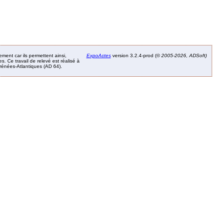
ement car ils permettent ainsi,
ExpoActes
version 3.2.4-prod (©
2005-2026, ADSoft)
. Ce travail de relevé est réalisé à
Pyrénées-Atlantiques (AD 64).