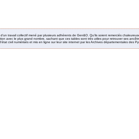
it d’un travail collectif mené par plusieurs adhérents de Gen&O. Qu’ils soient remerciés chaleureus
ion avec le plus grand nombre, sachant que ces tables sont très utiles pour retrouver ses ancêtres
’état civil numérisés et mis en ligne sur leur site internet par les Archives départementales des 