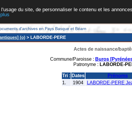
 l'usage du site, de personnaliser le contenu et les annonces
 plus
et documents d'archives en Pays Basque et Béarn
ntiques] (o)
> LABORDE-PERE
Actes de naissance/bapt
Commune/Paroisse :
Buros [Pyrénées
Patronyme :
LABORDE-PE
Tri :
Dates
Prénoms
1.
1904
LABORDE-PERE Jean