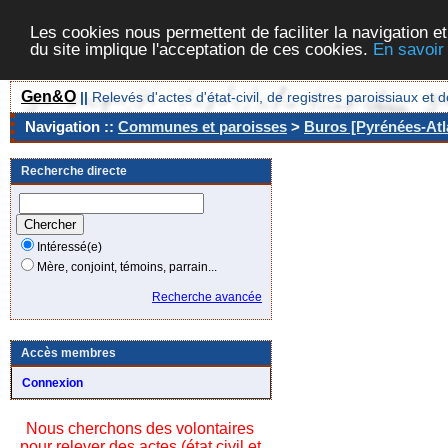
Les cookies nous permettent de faciliter la navigation et
du site implique l'acceptation de ces cookies.
En savoir
Gen&O
||
Relevés d'actes d'état-civil, de registres paroissiaux 
Navigation ::
Communes et paroisses
>
Buros [Pyrénées-Atla
Recherche directe
Intéressé(e)
Mère, conjoint, témoins, parrain...
Recherche avancée
Accès membres
Connexion
Nous cherchons des volontaires
pour relever des actes (état civil et