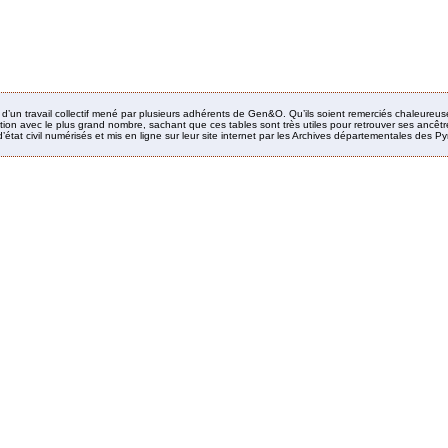
it d’un travail collectif mené par plusieurs adhérents de Gen&O. Qu’ils soient remerciés chaleureus
ion avec le plus grand nombre, sachant que ces tables sont très utiles pour retrouver ses ancêtres
’état civil numérisés et mis en ligne sur leur site internet par les Archives départementales des 