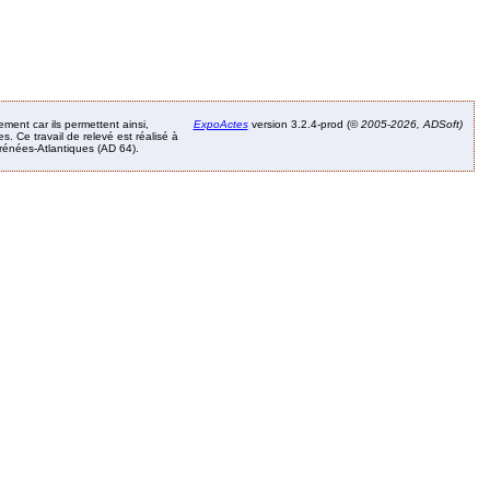
ement car ils permettent ainsi,
ExpoActes
version 3.2.4-prod (©
2005-2026, ADSoft)
. Ce travail de relevé est réalisé à
Pyrénées-Atlantiques (AD 64).