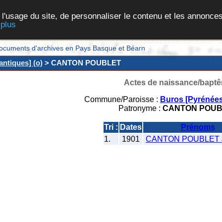
 l'usage du site, de personnaliser le contenu et les annonces
 plus
et documents d'archives en Pays Basque et Béarn
ntiques] (o)
> CANTON POUBLET
Actes de naissance/bapt
Commune/Paroisse :
Buros [Pyrénées
Patronyme :
CANTON POUB
Tri :
Dates
Prénoms
1.
1901
CANTON POUBLET 