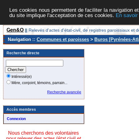
Les cookies nous permettent de faciliter la navigation et
du site implique l'acceptation de ces cookies.
En savoir
Gen&O
||
Relevés d'actes d'état-civil, de registres paroissiaux 
Navigation ::
Communes et paroisses
>
Buros [Pyrénées-Atla
Recherche directe
Intéressé(e)
Mère, conjoint, témoins, parrain...
Recherche avancée
Accès membres
Connexion
Nous cherchons des volontaires
pour relever des actes (état civil et