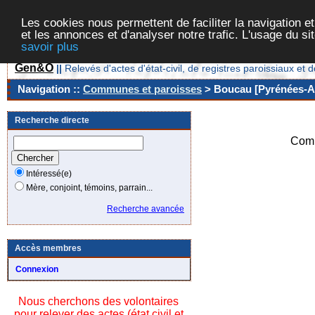
Les cookies nous permettent de faciliter la navigation et
et les annonces et d'analyser notre trafic. L'usage du s
savoir plus
Gen&O
||
Relevés d'actes d'état-civil, de registres paroissiaux 
Navigation ::
Communes et paroisses
> Boucau [Pyrénées-At
Recherche directe
Comm
Intéressé(e)
Mère, conjoint, témoins, parrain...
Recherche avancée
Accès membres
Connexion
Nous cherchons des volontaires
pour relever des actes (état civil et