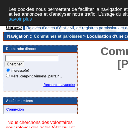
Les cookies nous permettent de faciliter la navigation et
et les annonces et d'analyser notre trafic. L'usage du s
savoir plus
Gen&O
||
Relevés d'actes d'état-civil, de registres paroissiaux 
Navigation ::
Communes et paroisses
> Localisation d'une c
Comm
Recherche directe
[
Intéressé(e)
Mère, conjoint, témoins, parrain...
Recherche avancée
Accès membres
Connexion
Nous cherchons des volontaires
pour relever des actes (état civil et