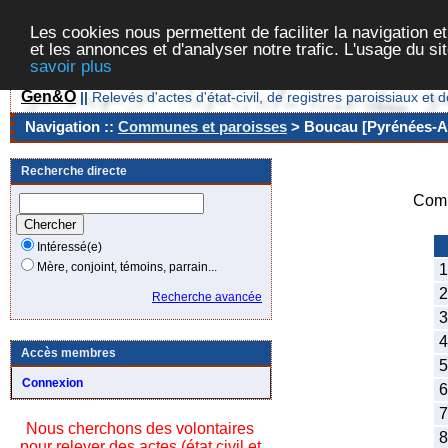
Les cookies nous permettent de faciliter la navigation et
et les annonces et d'analyser notre trafic. L'usage du s
savoir plus
Gen&O
||
Relevés d'actes d'état-civil, de registres paroissiaux 
Navigation ::
Communes et paroisses
> Boucau [Pyrénées-At
Recherche directe
Comm
Intéressé(e)
Mère, conjoint, témoins, parrain...
1
2
Recherche avancée
3
4
Accès membres
5
Connexion
6
7
Nous cherchons des volontaires
8
pour relever des actes (état civil et