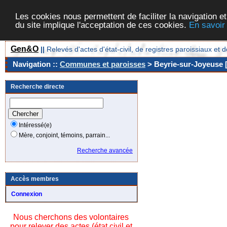
Les cookies nous permettent de faciliter la navigation et
du site implique l'acceptation de ces cookies.
En savoir
Gen&O
||
Relevés d'actes d'état-civil, de registres paroissiaux 
Navigation ::
Communes et paroisses
> Beyrie-sur-Joyeuse [
Recherche directe
Intéressé(e)
Mère, conjoint, témoins, parrain...
Recherche avancée
Accès membres
Connexion
Nous cherchons des volontaires
pour relever des actes (état civil et