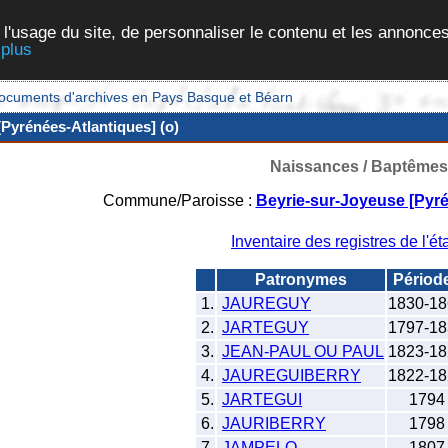
 l'usage du site, de personnaliser le contenu et les annonces
 plus
et documents d'archives en Pays Basque et Béarn
Pyrénées-Atlantiques] (o)
Naissances / Baptêmes
Commune/Paroisse :
Beyrie-sur-Joyeuse [Pyré
Inventaire des registres de l'éta
Patronymes
Périod
1.
JAUREGUY
1830-18
2.
JARTEGUY
1797-18
3.
JEAN-PAUL OU PAUL
1823-18
4.
JAUREGUIBERRY
1822-18
5.
JARTEGUI
1794
6.
JAURIBERRY
1798
7.
JAMPELO
1807