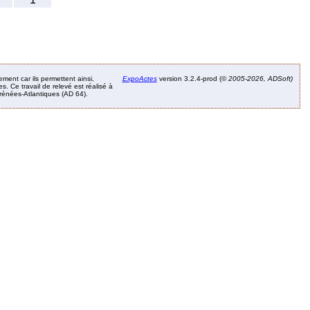
ement car ils permettent ainsi,
ExpoActes
version 3.2.4-prod (©
2005-2026, ADSoft)
. Ce travail de relevé est réalisé à
Pyrénées-Atlantiques (AD 64).