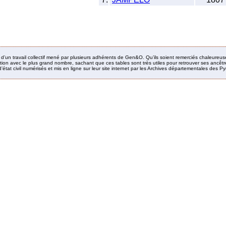
it d’un travail collectif mené par plusieurs adhérents de Gen&O. Qu’ils soient remerciés chaleureus
ion avec le plus grand nombre, sachant que ces tables sont très utiles pour retrouver ses ancêtres
’état civil numérisés et mis en ligne sur leur site internet par les Archives départementales des 