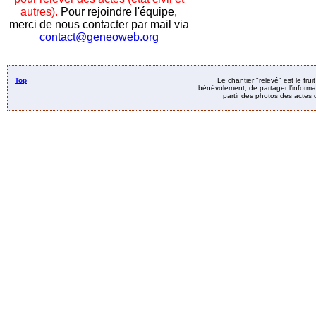
autres).
Pour rejoindre l'équipe,
merci de nous contacter par mail via
contact@geneoweb.org
Top
Le chantier "relevé" est le fru
bénévolement, de partager l’informat
partir des photos des actes d