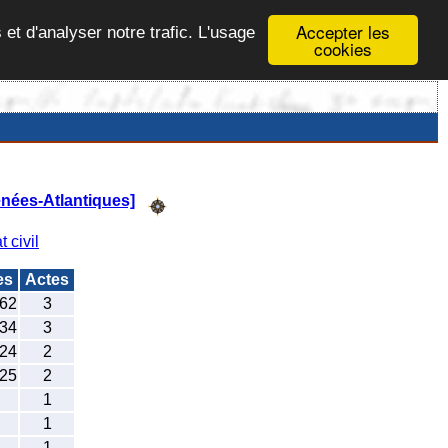
Accepter les
 et d'analyser notre trafic. L'usage
cookies
nées-Atlantiques]
t civil
es
Actes
62
3
34
3
24
2
25
2
1
1
1