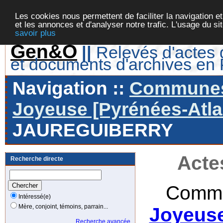
Les cookies nous permettent de faciliter la navigation et
et les annonces et d'analyser notre trafic. L'usage du s
savoir plus
Gen&O
||
Relevés d'actes d
et documents d'archives en
Navigation ::
Communes 
Joyeuse [Pyrénées-Atlan
JAUREGUIBERRY
Acte
Recherche directe
Commu
Intéressé(e)
Mère, conjoint, témoins, parrain...
Joyeuse
Recherche avancée