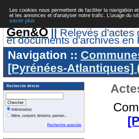
Les cookies nous permettent de faciliter la navigation et
et les annonces et d'analyser notre trafic. L'usage du s
savoir plus
Gen&O
||
Relevés d'actes d
et documents d'archives en
Navigation ::
Communes 
[Pyrénées-Atlantiques] 
Acte
Recherche directe
Com
Intéressé(e)
Mère, conjoint, témoins, parrain...
[
Recherche avancée