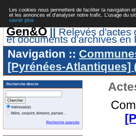
Les cookies nous permettent de faciliter la navigation et
et les annonces et d'analyser notre trafic. L'usage du s
savoir plus
Gen&O
||
Relevés d'actes d
et documents d'archives en
Navigation ::
Communes 
[Pyrénées-Atlantiques] 
Acte
Recherche directe
Com
Intéressé(e)
Mère, conjoint, témoins, parrain...
[
Recherche avancée