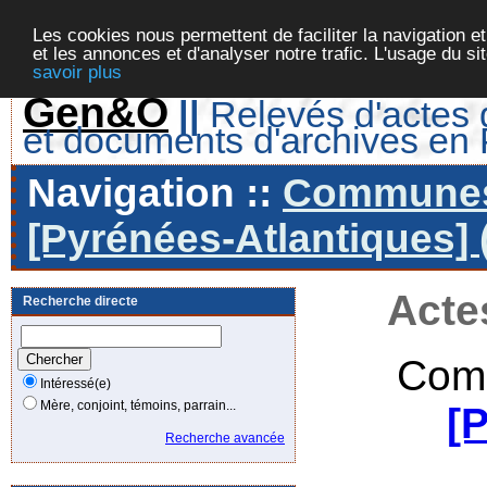
Les cookies nous permettent de faciliter la navigation et
et les annonces et d'analyser notre trafic. L'usage du s
savoir plus
Gen&O
||
Relevés d'actes d
et documents d'archives en
Navigation ::
Communes 
[Pyrénées-Atlantiques] 
Acte
Recherche directe
Com
Intéressé(e)
Mère, conjoint, témoins, parrain...
[
Recherche avancée