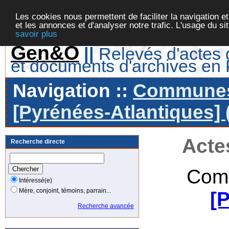
Les cookies nous permettent de faciliter la navigation et
et les annonces et d'analyser notre trafic. L'usage du s
savoir plus
Gen&O
||
Relevés d'actes d
et documents d'archives en
Navigation ::
Communes 
[Pyrénées-Atlantiques] 
Acte
Recherche directe
Com
Intéressé(e)
Mère, conjoint, témoins, parrain...
[
Recherche avancée