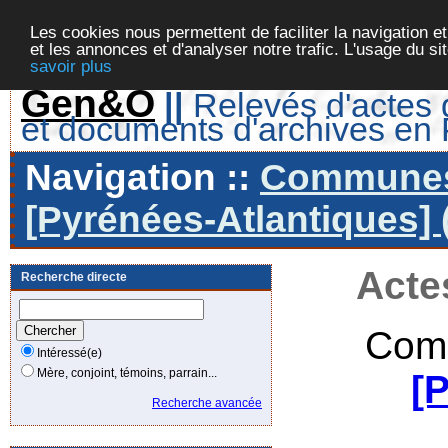
Les cookies nous permettent de faciliter la navigation et
et les annonces et d'analyser notre trafic. L'usage du s
savoir plus
Gen&O
||
Relevés d'actes d
et documents d'archives en
Navigation ::
Communes 
[Pyrénées-Atlantiques] 
Acte
Recherche directe
Com
Intéressé(e)
Mère, conjoint, témoins, parrain...
[
Recherche avancée