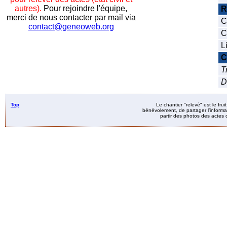
autres).
Pour rejoindre l'équipe,
R
merci de nous contacter par mail via
C
contact@geneoweb.org
C
L
C
T
D
Top
Le chantier "relevé" est le fru
bénévolement, de partager l’informat
partir des photos des actes d