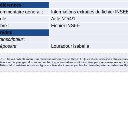
éférences
:
ommentaire général :
Informations extraites du fichier INS
ote :
Acte N°54/1
ibre :
Fichier INSEE
rédits
:
ranscripteur
:
éposant
:
Louradour Isabelle
it d’un travail collectif mené par plusieurs adhérents de Gen&O. Qu’ils soient remerciés chaleureus
ion avec le plus grand nombre, sachant que ces tables sont très utiles pour retrouver ses ancêtres
’état civil numérisés et mis en ligne sur leur site internet par les Archives départementales des 