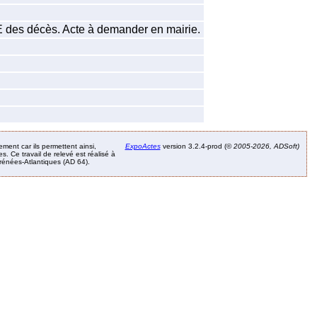
EE des décès. Acte à demander en mairie.
ement car ils permettent ainsi,
ExpoActes
version 3.2.4-prod (©
2005-2026, ADSoft)
. Ce travail de relevé est réalisé à
Pyrénées-Atlantiques (AD 64).