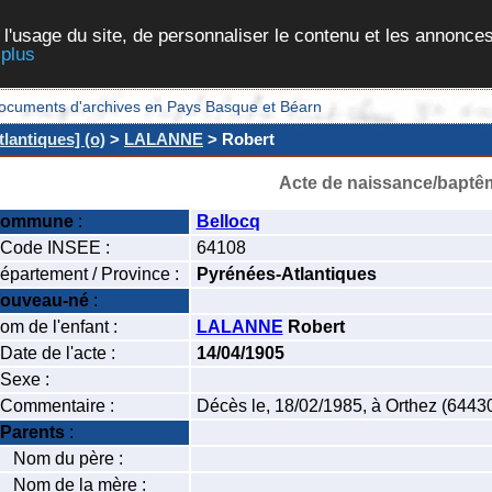
 l'usage du site, de personnaliser le contenu et les annonces
 plus
et documents d'archives en Pays Basque et Béarn
lantiques] (o)
>
LALANNE
> Robert
Acte de naissance/baptê
ommune
:
Bellocq
ode INSEE :
64108
épartement / Province :
Pyrénées-Atlantiques
ouveau-né
:
om de l'enfant :
LALANNE
Robert
ate de l'acte :
14/04/1905
exe :
ommentaire :
Décès le, 18/02/1985, à Orthez (6443
Parents
:
om du père :
om de la mère :