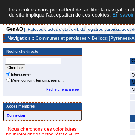
Les cookies nous permettent de faciliter la navigation et
du site implique l'acceptation de ces cookies.
En savoir
Gen&O
||
Relevés d'actes d'état-civil, de registres paroissiaux 
Navigation ::
Communes et paroisses
>
Bellocq [Pyrénées-At
Recherche directe
C
C
Intéressé(e)
D
Mère, conjoint, témoins, parrain...
N
N
Recherche avancée
D
S
Accès membres
C
Connexion
N
Nous cherchons des volontaires
N
pour relever des actes (état civil et