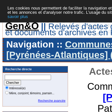
Les cookies nous permettent de faciliter la navigation et
et les annonces et d'analyser notre trafic. L'usage du s
savoir plus
Gen&O
||
Relevés d'actes d
et documents d'archives en
Navigation ::
Communes 
[Pyrénées-Atlantiques] 
Acte
Recherche directe
Comm
Intéressé(e)
Mère, conjoint, témoins, parrain...
[
Recherche avancée
Pa