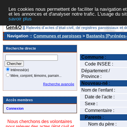
Les cookies nous permettent de faciliter la navigation et
et les annonces et d'analyser notre trafic. L'usage du s
savoir plus
Gen&O
||
Relevés d'actes d'état-civil, de registres paroissiaux 
Navigation ::
Communes et paroisses
>
Bastanès [Pyrénées-A
Recherche directe
Commune
:
Code INSEE :
Intéressé(e)
Département /
Mère, conjoint, témoins, parrain...
Province :
Nouveau-né
:
Recherche avancée
Nom de l'enfant :
Date de l'acte :
Accès membres
Sexe :
Connexion
Commentaire :
Parents
:
Nous cherchons des volontaires
Nom du père :
pour relever des actes (état civil et