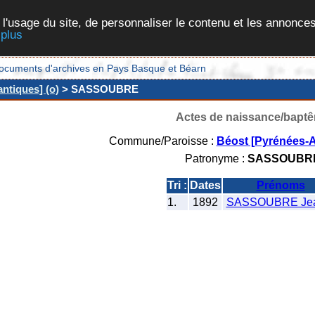
 l'usage du site, de personnaliser le contenu et les annonces
 plus
et documents d'archives en Pays Basque et Béarn
ntiques] (o)
> SASSOUBRE
Actes de naissance/bapt
Commune/Paroisse :
Béost [Pyrénées-A
Patronyme :
SASSOUBR
Tri :
Dates
Prénoms
1.
1892
SASSOUBRE Je