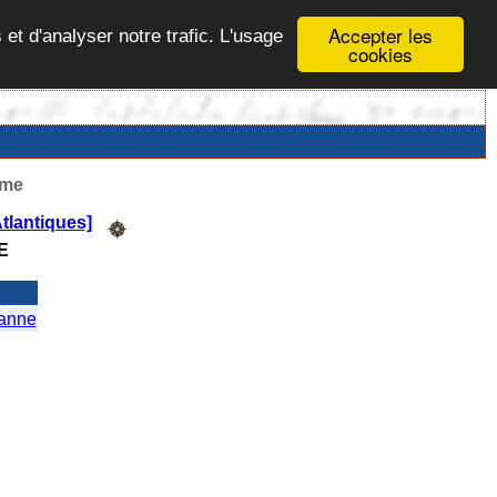
Accepter les
 et d'analyser notre trafic. L'usage
cookies
ême
tlantiques]
E
anne