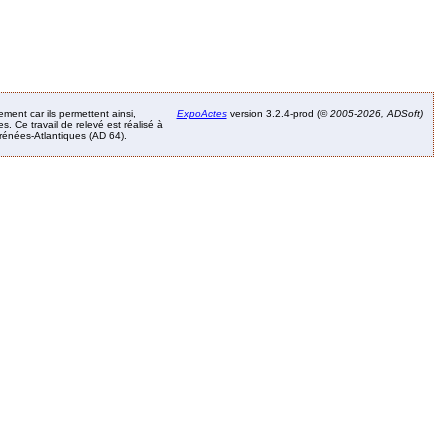
ement car ils permettent ainsi,
ExpoActes
version 3.2.4-prod (©
2005-2026, ADSoft)
. Ce travail de relevé est réalisé à
Pyrénées-Atlantiques (AD 64).