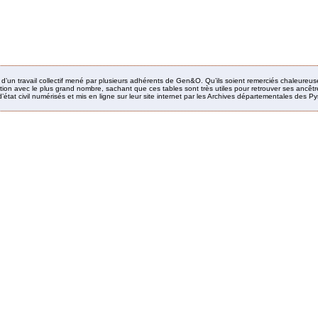
it d’un travail collectif mené par plusieurs adhérents de Gen&O. Qu’ils soient remerciés chaleureus
ion avec le plus grand nombre, sachant que ces tables sont très utiles pour retrouver ses ancêtres
’état civil numérisés et mis en ligne sur leur site internet par les Archives départementales des 