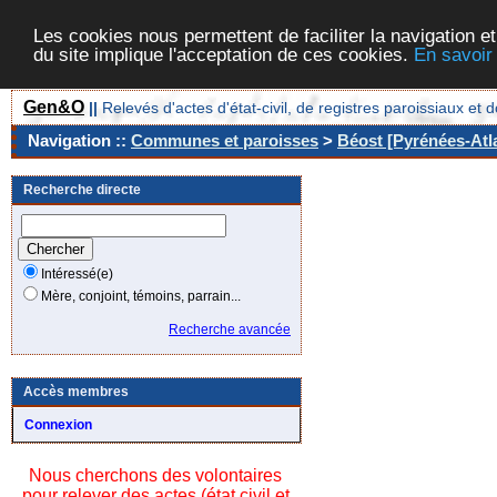
Les cookies nous permettent de faciliter la navigation et
du site implique l'acceptation de ces cookies.
En savoir
Gen&O
||
Relevés d'actes d'état-civil, de registres paroissiaux 
Navigation ::
Communes et paroisses
>
Béost [Pyrénées-Atla
Recherche directe
Intéressé(e)
Mère, conjoint, témoins, parrain...
Recherche avancée
Accès membres
Connexion
Nous cherchons des volontaires
pour relever des actes (état civil et