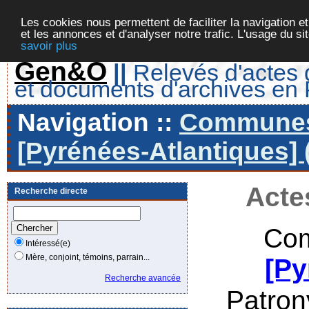
Les cookies nous permettent de faciliter la navigation et
et les annonces et d'analyser notre trafic. L'usage du s
savoir plus
Gen&O
||
Relevés d'actes d
et documents d'archives en
Navigation ::
Communes 
[Pyrénées-Atlantiques] 
Acte
Recherche directe
Com
Intéressé(e)
Mère, conjoint, témoins, parrain...
[Py
Recherche avancée
Patro