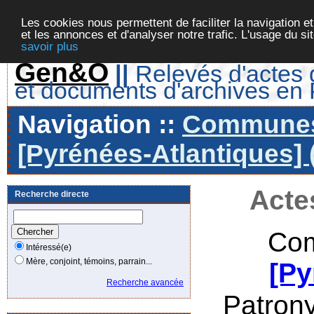
Les cookies nous permettent de faciliter la navigation et
et les annonces et d'analyser notre trafic. L'usage du s
savoir plus
Gen&O
||
Relevés d'actes d
et documents d'archives en
Navigation ::
Communes 
[Pyrénées-Atlantiques] 
Acte
Recherche directe
Com
Intéressé(e)
Mère, conjoint, témoins, parrain...
[Py
Recherche avancée
Patron