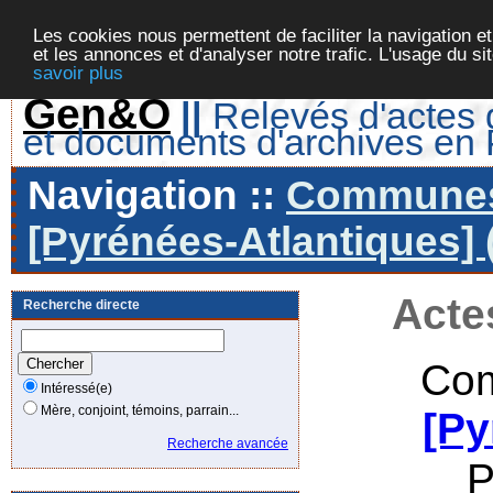
Les cookies nous permettent de faciliter la navigation et
et les annonces et d'analyser notre trafic. L'usage du s
savoir plus
Gen&O
||
Relevés d'actes d
et documents d'archives en
Navigation ::
Communes 
[Pyrénées-Atlantiques] 
Acte
Recherche directe
Com
Intéressé(e)
Mère, conjoint, témoins, parrain...
[Py
Recherche avancée
P