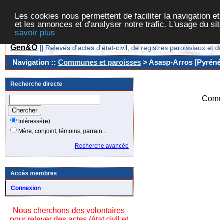
Les cookies nous permettent de faciliter la navigation et
et les annonces et d'analyser notre trafic. L'usage du s
savoir plus
Gen&O
||
Relevés d'actes d'état-civil, de registres paroissiaux 
Navigation ::
Communes et paroisses
> Asasp-Arros [Pyrénée
Recherche directe
Comm
Intéressé(e)
Mère, conjoint, témoins, parrain...
Recherche avancée
Accès membres
Connexion
Nous cherchons des volontaires
pour relever des actes (état civil et