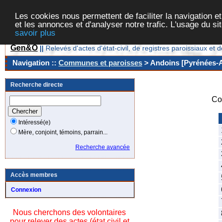
Les cookies nous permettent de faciliter la navigation et
et les annonces et d'analyser notre trafic. L'usage du s
savoir plus
Gen&O
||
Relevés d'actes d'état-civil, de registres paroissiaux 
Navigation ::
Communes et paroisses
> Andoins [Pyrénées-At
Recherche directe
Co
Intéressé(e)
Mère, conjoint, témoins, parrain...
Recherche avancée
Accès membres
Connexion
Nous cherchons des volontaires
pour relever des actes (état civil et