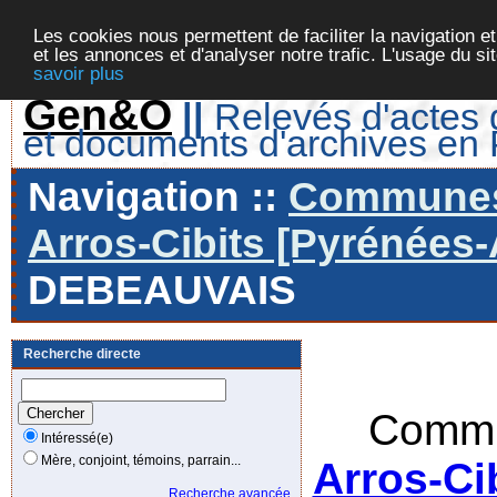
Les cookies nous permettent de faciliter la navigation et
et les annonces et d'analyser notre trafic. L'usage du s
savoir plus
Gen&O
||
Relevés d'actes d
et documents d'archives en
Navigation ::
Communes 
Arros-Cibits [Pyrénées-
DEBEAUVAIS
Recherche directe
Commu
Intéressé(e)
Mère, conjoint, témoins, parrain...
Arros-Ci
Recherche avancée