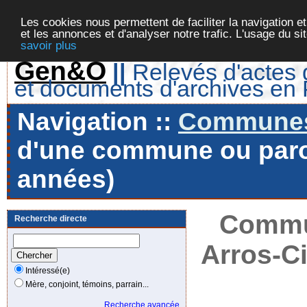
Les cookies nous permettent de faciliter la navigation et
et les annonces et d'analyser notre trafic. L'usage du s
savoir plus
Gen&O
||
Relevés d'actes d
et documents d'archives en
Navigation ::
Communes 
d'une commune ou paroi
années)
Commun
Recherche directe
Arros-Ci
Intéressé(e)
Mère, conjoint, témoins, parrain...
Recherche avancée