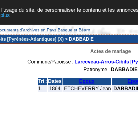
 l'usage du site, de personnaliser le contenu et les annonces
 plus
et documents d'archives en Pays Basque et Béarn
ts [Pyrénées-Atlantiques] (X)
> DABBADIE
Actes de mariage
Commune/Paroisse :
Larceveau-Arros-Cibits [Py
Patronyme :
DABBADIE
Tri :
Dates
Epoux
Epo
1.
1864
ETCHEVERRY Jean
DABBADIE