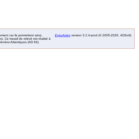
ement car ils permettent ainsi,
ExpoActes
version 3.2.4-prod (©
2005-2026, ADSoft)
. Ce travail de relevé est réalisé à
Pyrénées-Atlantiques (AD 64).