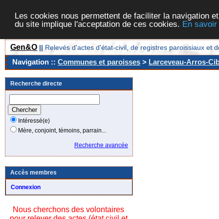
Les cookies nous permettent de faciliter la navigation et
du site implique l'acceptation de ces cookies.
En savoir
Gen&O
||
Relevés d'actes d'état-civil, de registres paroissiaux 
Navigation ::
Communes et paroisses
>
Larceveau-Arros-Cibi
Recherche directe
Intéressé(e)
Mère, conjoint, témoins, parrain...
Recherche avancée
Accès membres
Connexion
Nous cherchons des volontaires
pour relever des actes (état civil et