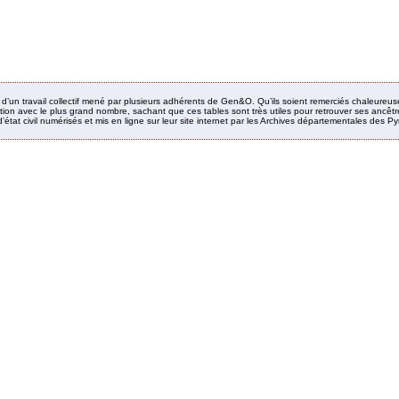
it d’un travail collectif mené par plusieurs adhérents de Gen&O. Qu’ils soient remerciés chaleureus
ion avec le plus grand nombre, sachant que ces tables sont très utiles pour retrouver ses ancêtres
’état civil numérisés et mis en ligne sur leur site internet par les Archives départementales des 