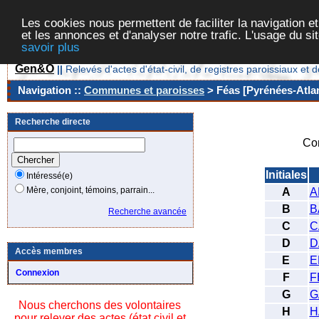
Les cookies nous permettent de faciliter la navigation et
et les annonces et d'analyser notre trafic. L'usage du s
savoir plus
Gen&O
||
Relevés d'actes d'état-civil, de registres paroissiaux 
Navigation ::
Communes et paroisses
> Féas [Pyrénées-Atlan
Recherche directe
Co
Initiales
Intéressé(e)
Mère, conjoint, témoins, parrain...
A
A
B
B
Recherche avancée
C
C
D
D
Accès membres
E
E
Connexion
F
F
G
G
Nous cherchons des volontaires
H
H
pour relever des actes (état civil et