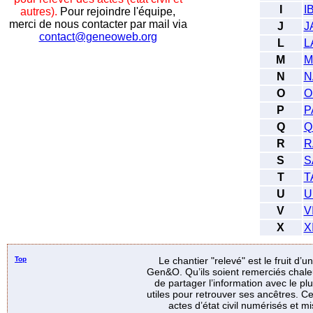
I
I
autres).
Pour rejoindre l'équipe,
merci de nous contacter par mail via
J
J
contact@geneoweb.org
L
L
M
M
N
N
O
O
P
P
Q
Q
R
R
S
S
T
T
U
U
V
V
X
X
Top
Le chantier "relevé" est le fruit d’
Gen&O. Qu’ils soient remerciés chale
de partager l’information avec le p
utiles pour retrouver ses ancêtres. Ce
actes d’état civil numérisés et mi