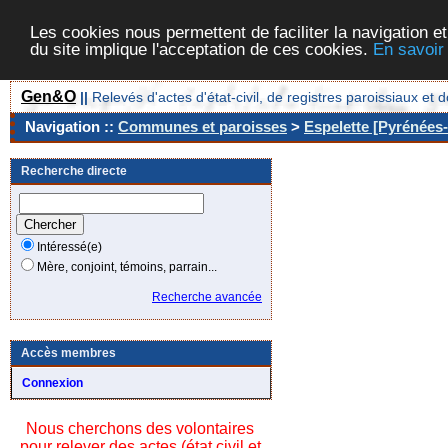
Les cookies nous permettent de faciliter la navigation et
du site implique l'acceptation de ces cookies.
En savoir
Gen&O
||
Relevés d'actes d'état-civil, de registres paroissiaux 
Navigation ::
Communes et paroisses
>
Espelette [Pyrénées-
Recherche directe
Intéressé(e)
Mère, conjoint, témoins, parrain...
Recherche avancée
Accès membres
Connexion
Nous cherchons des volontaires
pour relever des actes (état civil et