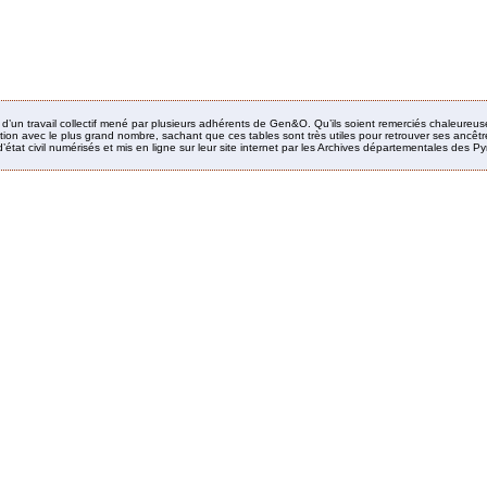
it d’un travail collectif mené par plusieurs adhérents de Gen&O. Qu’ils soient remerciés chaleureus
ion avec le plus grand nombre, sachant que ces tables sont très utiles pour retrouver ses ancêtres
’état civil numérisés et mis en ligne sur leur site internet par les Archives départementales des 