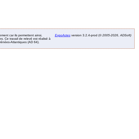
ement car ils permettent ainsi,
ExpoActes
version 3.2.4-prod (©
2005-2026, ADSoft)
. Ce travail de relevé est réalisé à
Pyrénées-Atlantiques (AD 64).