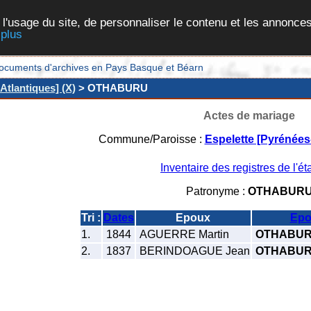
 l'usage du site, de personnaliser le contenu et les annonces
 plus
et documents d'archives en Pays Basque et Béarn
Atlantiques] (X)
> OTHABURU
Actes de mariage
Commune/Paroisse :
Espelette [Pyrénées
Inventaire des registres de l'éta
Patronyme :
OTHABUR
Tri :
Dates
Epoux
Epo
1.
1844
AGUERRE Martin
OTHABURU
2.
1837
BERINDOAGUE Jean
OTHABURU