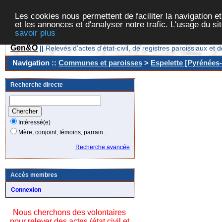
Les cookies nous permettent de faciliter la navigation et
et les annonces et d'analyser notre trafic. L'usage du s
savoir plus
Gen&O
||
Relevés d'actes d'état-civil, de registres paroissiaux 
Navigation ::
Communes et paroisses
>
Espelette [Pyrénées-
Recherche directe
Intéressé(e)
Mère, conjoint, témoins, parrain...
Recherche avancée
Accès membres
Connexion
Nous cherchons des volontaires
pour relever des actes (état civil et