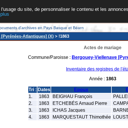
 l'usage du site, de personnaliser le contenu et les annonces
 plus
et documents d'archives en Pays Basque et Béarn
 [Pyrénées-Atlantiques] (X)
> !1863
Actes de mariage
Commune/Paroisse :
Bergouey-Viellenave [Pyr
Inventaire des registres de l'éta
Année :
1863
Tri :
Dates
Epoux
1.
1863
BEIGHAU François
PALLE
2.
1863
ETCHEBÉS Arnaud Pierre
CAMPA
3.
1863
ICHAS Jacques
BARNE
4.
1863
MARQUESTAUT Thimothée
LOUST