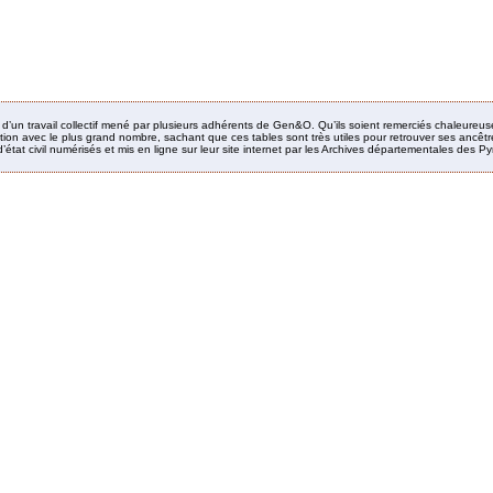
it d’un travail collectif mené par plusieurs adhérents de Gen&O. Qu’ils soient remerciés chaleureus
ion avec le plus grand nombre, sachant que ces tables sont très utiles pour retrouver ses ancêtres
’état civil numérisés et mis en ligne sur leur site internet par les Archives départementales des 