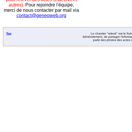
autres).
Pour rejoindre l'équipe,
merci de nous contacter par mail via
contact@geneoweb.org
Top
Le chantier "relevé" est le fru
bénévolement, de partager l’informat
partir des photos des actes d