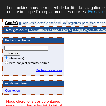
Les cookies nous permettent de faciliter la navigation et
du site implique l'acceptation de ces cookies.
En savoir
Gen&O
||
Relevés d'actes d'état-civil, de registres paroissiaux 
Navigation ::
Communes et paroisses
>
Bergouey-Viellenave
Recherche directe
Intéressé(e)
Mère, conjoint, témoins, parrain...
Recherche avancée
Accès membres
Connexion
Nous cherchons des volontaires
pour relever des actes (état civil et