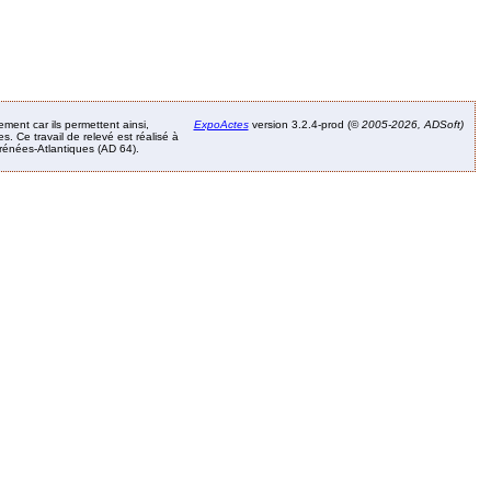
ement car ils permettent ainsi,
ExpoActes
version 3.2.4-prod (©
2005-2026, ADSoft)
. Ce travail de relevé est réalisé à
Pyrénées-Atlantiques (AD 64).