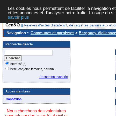
Les cookies nous permettent de faciliter la navigation et
et les annonces et d'analyser notre trafic. L'usage du s
savoir plus
Gen&O
||
Relevés d'actes d'état-civil, de registres paroissiaux 
Navigation ::
Communes et paroisses
>
Bergouey-Viellenave
Recherche directe
Intéressé(e)
Mère, conjoint, témoins, parrain...
Recherche avancée
Accès membres
Connexion
Nous cherchons des volontaires
pour relever des actes (état civil et