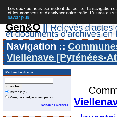
Les cookies nous permettent de faciliter la navigation et
et les annonces et d'analyser notre trafic. L'usage du s
savoir plus
Gen&O
||
Relevés d'actes d
et documents d'archives en
Navigation ::
Communes 
Viellenave [Pyrénées-At
Recherche directe
Commu
Intéressé(e)
Mère, conjoint, témoins, parrain...
Viellena
Recherche avancée