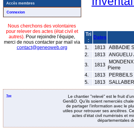
Inventai
Accès membres
Connexion
Nous cherchons des volontaires
pour relever des actes (état civil et
Tri
autres).
Pour rejoindre l'équipe,
Dates
:
merci de nous contacter par mail via
1.
1813
ABBADIE S
contact@geneoweb.org
2.
1813
ANGUELU 
MONDENX 
3.
1813
Pierre
4.
1813
PERBEILS P
5.
1813
SALLABER
Top
Le chantier "relevé" est le fruit d’
Gen&O. Qu’ils soient remerciés chale
de partager l’information avec le p
utiles pour retrouver ses ancêtres. Ce
actes d’état civil numérisés et mi
départementales de