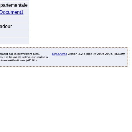
épartementale
Document1
radour
ement car ils permettent ainsi,
ExpoActes
version 3.2.4-prod (©
2005-2026, ADSoft)
. Ce travail de relevé est réalisé à
Pyrénées-Atlantiques (AD 64).