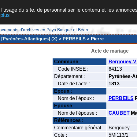
 l'usage du site, de personnaliser le contenu et les annonces
 plus
et documents d'archives en Pays Basque et Béarn
 [Pyrénées-Atlantiques] (X)
>
PERBEILS
> Pierre
Acte de mariage
Commune
:
Bergouey-Vi
Code INSEE :
64113
Département :
Pyrénées-At
Date de l'acte :
1813
Epoux
:
Nom de l'époux :
PERBEILS
P
Epouse
:
Nom de l'épouse :
CAUBET
Ma
Références
:
Commentaire général :
Bergouey
Cote :
5MI113/1