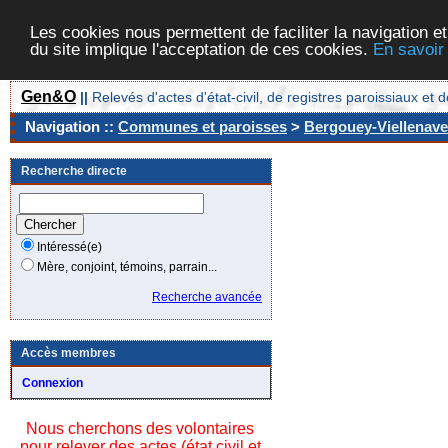
Les cookies nous permettent de faciliter la navigation et
du site implique l'acceptation de ces cookies.
En savoir
Gen&O
||
Relevés d'actes d'état-civil, de registres paroissiaux 
Navigation ::
Communes et paroisses
>
Bergouey-Viellenave
Recherche directe
Intéressé(e)
Mère, conjoint, témoins, parrain...
Recherche avancée
Accès membres
Connexion
Nous cherchons des volontaires
pour relever des actes (état civil et