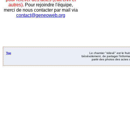
autres).
Pour rejoindre l'équipe,
merci de nous contacter par mail via
contact@geneoweb.org
Top
Le chantier "relevé" est le fru
bénévolement, de partager l’informat
partir des photos des actes d