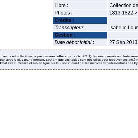
Libre :
Collection d
Photos :
1813-1822->
Crédits
:
Transcripteur
:
Isabelle Lou
Gestion
:
Date dépot initial
:
27 Sep 2013
it d’un travail collectif mené par plusieurs adhérents de Gen&O. Qu’ils soient remerciés chaleureus
ion avec le plus grand nombre, sachant que ces tables sont très utiles pour retrouver ses ancêtres
’état civil numérisés et mis en ligne sur leur site internet par les Archives départementales des 