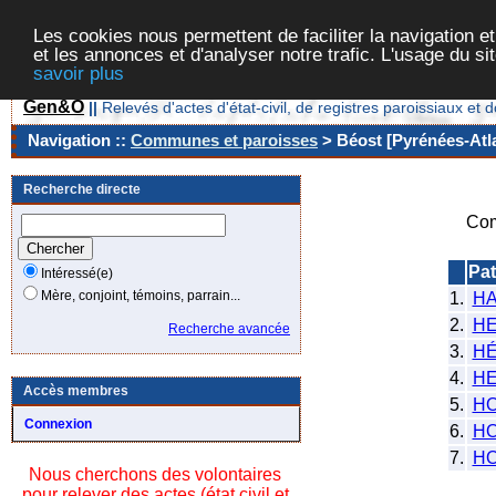
Les cookies nous permettent de faciliter la navigation et
et les annonces et d'analyser notre trafic. L'usage du s
savoir plus
Gen&O
||
Relevés d'actes d'état-civil, de registres paroissiaux 
Navigation ::
Communes et paroisses
> Béost [Pyrénées-Atla
Recherche directe
Com
Pa
Intéressé(e)
Mère, conjoint, témoins, parrain...
1.
H
2.
HE
Recherche avancée
3.
HÉ
4.
HE
Accès membres
5.
H
Connexion
6.
H
7.
H
Nous cherchons des volontaires
pour relever des actes (état civil et