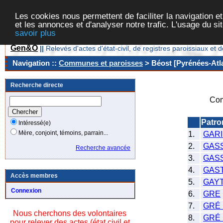
Les cookies nous permettent de faciliter la navigation et
et les annonces et d'analyser notre trafic. L'usage du s
savoir plus
Gen&O
||
Relevés d'actes d'état-civil, de registres paroissiaux 
Navigation ::
Communes et paroisses
> Béost [Pyrénées-Atla
Recherche directe
Com
Patr
Intéressé(e)
Mère, conjoint, témoins, parrain...
1.
GARI
2.
GAS
Recherche avancée
3.
GAS
4.
GAS
Accès membres
5.
GAY
Connexion
6.
GRE
7.
GRÉ
Nous cherchons des volontaires
8.
GRÉ
pour relever des actes (état civil et