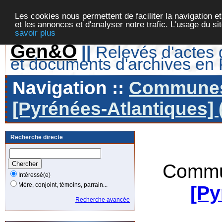
Les cookies nous permettent de faciliter la navigation et
et les annonces et d'analyser notre trafic. L'usage du s
savoir plus
Gen&O
||
Relevés d'actes d
et documents d'archives en
Navigation ::
Communes 
[Pyrénées-Atlantiques] 
Recherche directe
Commu
Intéressé(e)
Mère, conjoint, témoins, parrain...
[Py
Recherche avancée