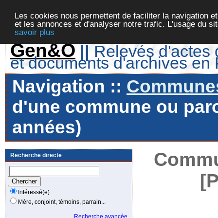
Les cookies nous permettent de faciliter la navigation et
et les annonces et d'analyser notre trafic. L'usage du s
savoir plus
Gen&O
||
Relevés d'actes d
et documents d'archives en
Navigation ::
Communes 
d'une commune ou paroi
années)
Commun
Recherche directe
[
Intéressé(e)
Mère, conjoint, témoins, parrain...
Recherche avancée