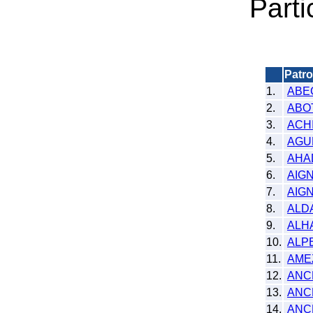
Parti
Patr
1.
ABE
2.
ABO
3.
ACH
4.
AGU
5.
AHA
6.
AIG
7.
AIG
8.
ALD
9.
ALH
10.
ALP
11.
AME
12.
ANC
13.
ANC
14.
ANC