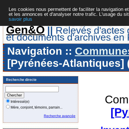
Les cookies nous permettent de faciliter la navigation et
et les annonces et d'analyser notre trafic. L'usage du s
savoir plus
Gen&O
||
Relevés d'actes d
et documents d'archives en
Navigation ::
Communes 
[Pyrénées-Atlantiques] 
Recherche directe
Comm
Intéressé(e)
Mère, conjoint, témoins, parrain...
[Py
Recherche avancée