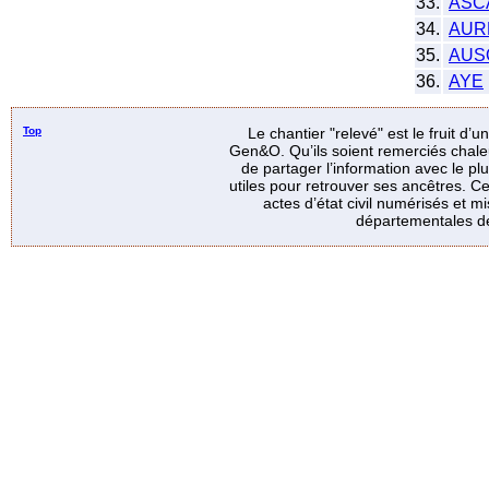
33.
ASC
34.
AUR
35.
AUS
36.
AYE
Top
Le chantier "relevé" est le fruit d’
Gen&O. Qu’ils soient remerciés chale
de partager l’information avec le p
utiles pour retrouver ses ancêtres. Ce
actes d’état civil numérisés et mi
départementales de