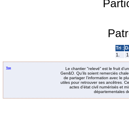
Parti
Pat
Tri :
D
1.
1
Top
Le chantier "relevé" est le fruit d’
Gen&O. Qu’ils soient remerciés chale
de partager l’information avec le p
utiles pour retrouver ses ancêtres. Ce
actes d’état civil numérisés et mi
départementales de