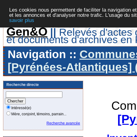
Les cookies nous permettent de faciliter la navigation et
et les annonces et d'analyser notre trafic. L'usage du s
savoir plus
Gen&O
||
Relevés d'actes d
et documents d'archives en
Navigation ::
Communes 
[Pyrénées-Atlantiques] 
Recherche directe
Comm
Intéressé(e)
Mère, conjoint, témoins, parrain...
[Py
Recherche avancée