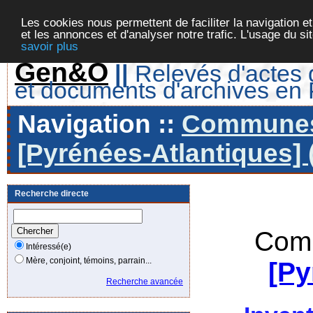
Les cookies nous permettent de faciliter la navigation et
et les annonces et d'analyser notre trafic. L'usage du s
savoir plus
Gen&O
||
Relevés d'actes d
et documents d'archives en
Navigation ::
Communes 
[Pyrénées-Atlantiques] 
Recherche directe
Comm
Intéressé(e)
Mère, conjoint, témoins, parrain...
[Py
Recherche avancée