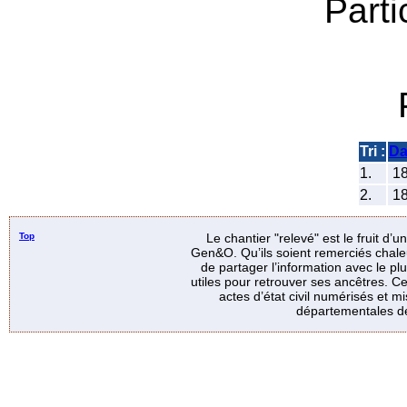
Parti
Tri :
Da
1.
1
2.
1
Top
Le chantier "relevé" est le fruit d’
Gen&O. Qu’ils soient remerciés chale
de partager l’information avec le p
utiles pour retrouver ses ancêtres. Ce
actes d’état civil numérisés et mi
départementales de