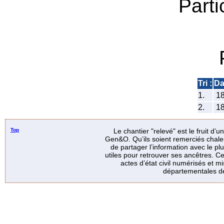
Parti
Tri :
Da
1.
1
2.
1
Top
Le chantier "relevé" est le fruit d’
Gen&O. Qu’ils soient remerciés chale
de partager l’information avec le p
utiles pour retrouver ses ancêtres. Ce
actes d’état civil numérisés et mi
départementales de