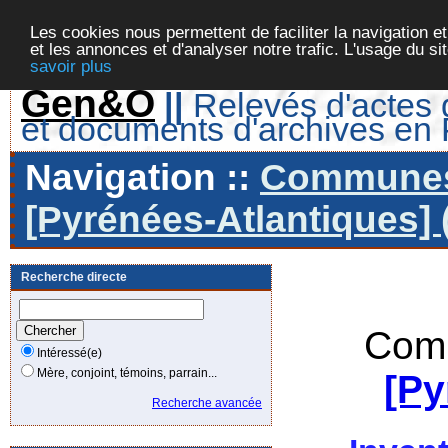
Les cookies nous permettent de faciliter la navigation et
et les annonces et d'analyser notre trafic. L'usage du s
savoir plus
Gen&O
||
Relevés d'actes d
et documents d'archives en
Navigation ::
Communes 
[Pyrénées-Atlantiques] 
Recherche directe
Comm
Intéressé(e)
Mère, conjoint, témoins, parrain...
[Py
Recherche avancée