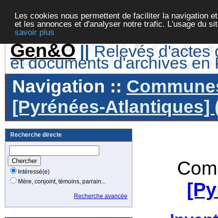
Les cookies nous permettent de faciliter la navigation et
et les annonces et d'analyser notre trafic. L'usage du s
savoir plus
Gen&O
||
Relevés d'actes d
et documents d'archives en
Navigation ::
Communes 
[Pyrénées-Atlantiques] 
Recherche directe
Comm
Intéressé(e)
Mère, conjoint, témoins, parrain...
[Py
Recherche avancée