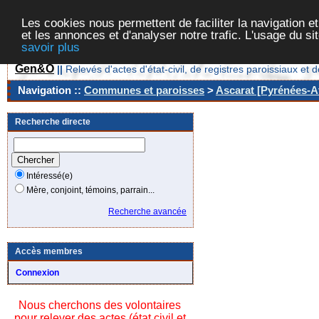
Les cookies nous permettent de faciliter la navigation et
et les annonces et d'analyser notre trafic. L'usage du s
savoir plus
Gen&O
||
Relevés d'actes d'état-civil, de registres paroissiaux 
Navigation ::
Communes et paroisses
>
Ascarat [Pyrénées-At
Recherche directe
Intéressé(e)
Mère, conjoint, témoins, parrain...
Recherche avancée
Accès membres
Connexion
Nous cherchons des volontaires
pour relever des actes (état civil et